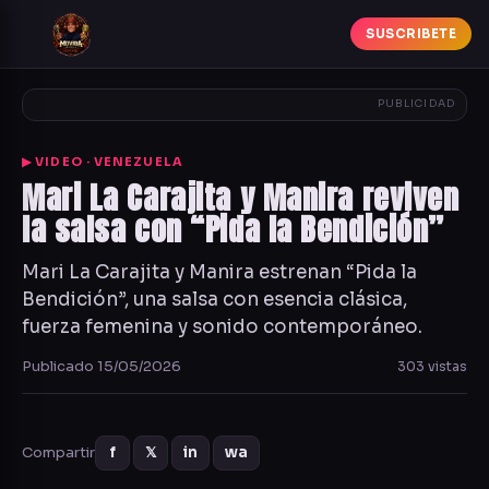
SUSCRIBETE
PUBLICIDAD
▶ VIDEO · VENEZUELA
Mari La Carajita y Manira reviven
la salsa con “Pida la Bendición”
Mari La Carajita y Manira estrenan “Pida la
Bendición”, una salsa con esencia clásica,
fuerza femenina y sonido contemporáneo.
Publicado 15/05/2026
303 vistas
Compartir
f
𝕏
in
wa