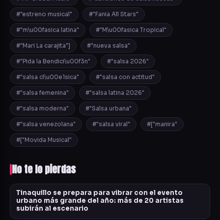
#"estreno musical"
#"Fania All Stars"
#"m\u00fasica latina"
#"M\u00fasica Tropical"
#"Mari La carajita"]
#"nueva salsa"
#"Pida la Bendici\u00f3n"
#"salsa 2026"
#"salsa cl\u00e1sica"
#"salsa con actitud"
#"salsa femenina"
#"salsa latina 2026"
#"salsa moderna"
#"Salsa urbana"
#"salsa venezolana"
#"salsa viral"
#["manira"
#["Movida Musical"
No te lo pierdas
Tinaquillo se prepara para vibrar con el evento
urbano más grande del año: más de 20 artistas
subirán al escenario